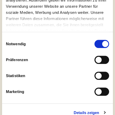
analysieren. Außerdem geben wir Informationen zu Ihrer
Verwendung unserer Website an unsere Partner für
soziale Medien, Werbung und Analysen weiter. Unsere
Partner führen diese Informationen möglicherweise mit
weiteren Daten zusammen, die Sie ihnen bereitgestellt
haben oder die sie im Rahmen Ihrer Nutzung der Dienste
gesammelt haben.
Einwilligungsauswahl
Notwendig
Präferenzen
Statistiken
Britta Brede,
Marketing
Astrologin,Heilpraktikerin,Astromedizinerin
E-Mail:
britta.brede@gmx.de
Tel.: 0162-1715979
Details zeigen